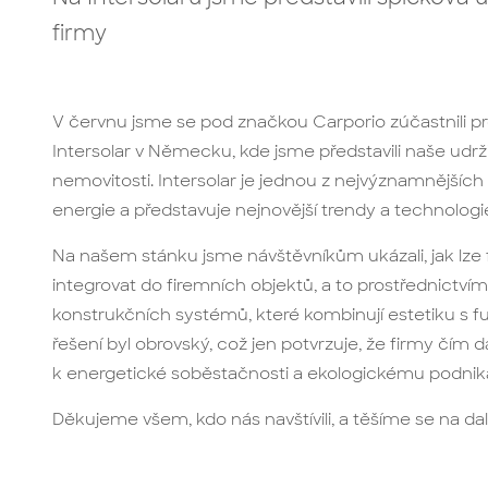
firmy
V červnu jsme se pod značkou Carporio zúčastnili pr
Intersolar v Německu, kde jsme představili naše udrž
nemovitosti. Intersolar je jednou z nejvýznamnějších a
energie a představuje nejnovější trendy a technologi
Na našem stánku jsme návštěvníkům ukázali, jak lze 
integrovat do firemních objektů, a to prostřednictvím
konstrukčních systémů, které kombinují estetiku s f
řešení byl obrovský, což jen potvrzuje, že firmy čím d
k energetické soběstačnosti a ekologickému podniká
Děkujeme všem, kdo nás navštívili, a těšíme se na dal