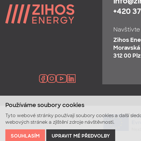
info@z
+420 37
Navštivte
Zihos Ener
Moravská
312 00 Pl
Používáme soubory cookies
Tyto webové stránky používají soubory cookies a další sled
webových stránek a zjištění zdroje návštěvnosti.
SOUHLASÍM
UPRAVIT MÉ PŘEDVOLBY