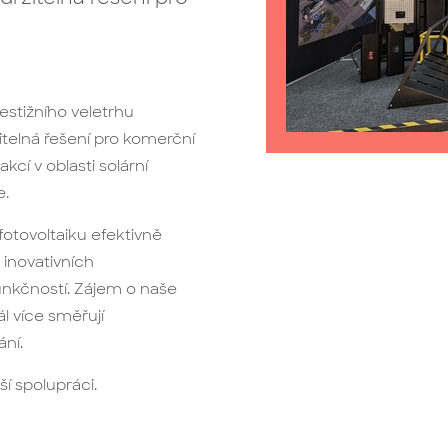
estižního veletrhu
itelná řešení pro komerční
kcí v oblasti solární
e.
fotovoltaiku efektivně
 inovativních
unkčností. Zájem o naše
ál více směřují
ní.
ší spolupráci.