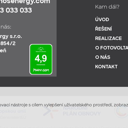
ihosenergy.com
Kam dál?
3 033 033
ÚVOD
 nás:
ŘEŠENÍ
gy s.r.o.
REALIZACE
 854/2
O FOTOVOLTA
zeň
O NÁS
KONTAKT
ovací nástroje s cílem vylepšení uživatelského prostředí, zob