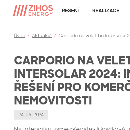
ŘEŠENÍ
REALIZACE
Úvod
/
Aktuálně
/
Carporio na veletrhu Intersolar 
CARPORIO NA VELE
INTERSOLAR 2024: I
ŘEŠENÍ PRO KOMER
NEMOVITOSTI
24. 06. 2024
Na Intersolaru jsme představili špičková u