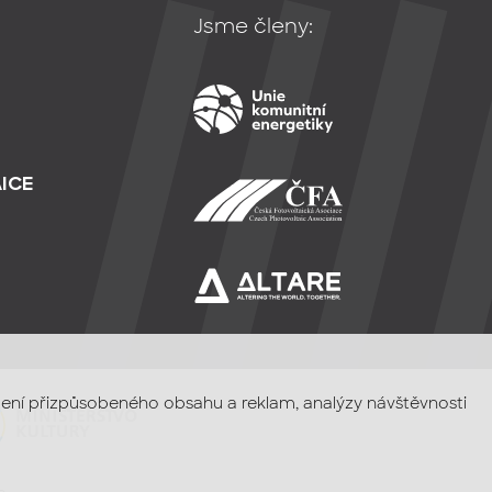
Jsme členy:
ICE
razení přizpůsobeného obsahu a reklam, analýzy návštěvnosti