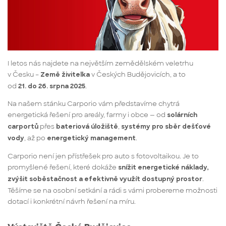
I letos nás najdete na největším zemědělském veletrhu
v Česku –
v Českých Budějovicích, a to
Země živitelka
od
.
21. do 26. srpna 2025
Na našem stánku Carporio vám představíme chytrá
energetická řešení pro areály, farmy i obce — od
solárních
přes
,
carportů
bateriová úložiště
systémy pro sběr dešťové
, až po
.
vody
energetický management
Carporio není jen přístřešek pro auto s fotovoltaikou. Je to
promyšlené řešení, které dokáže
snížit energetické náklady,
.
zvýšit soběstačnost a efektivně využít dostupný prostor
Těšíme se na osobní setkání a rádi s vámi probereme možnosti
dotací i konkrétní návrh řešení na míru.