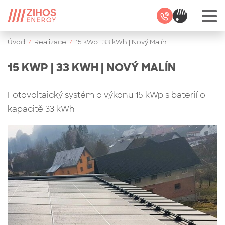
Úvod
/
Realizace
/
15 kWp | 33 kWh | Nový Malín
15 KWP | 33 KWH | NOVÝ MALÍN
Fotovoltaický systém o výkonu 15 kWp s baterií o
kapacitě 33 kWh