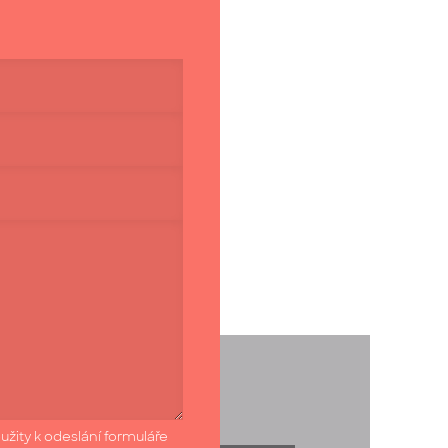
užity k odeslání formuláře