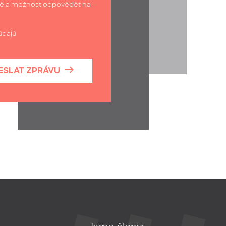
měla možnost odpovědět na
údajů
ESLAT ZPRÁVU