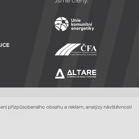
Jsme členy:
ICE
razení přizpůsobeného obsahu a reklam, analýzy návštěvnosti
e