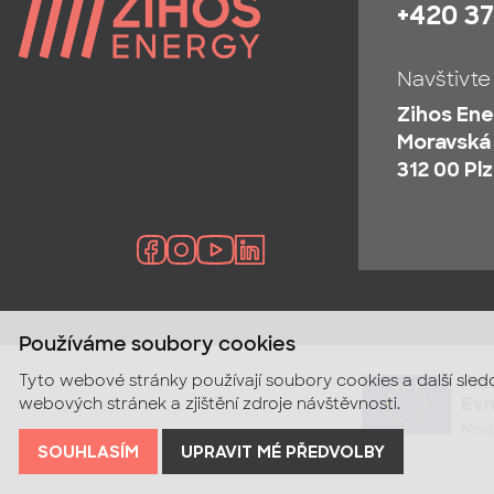
+420 37
Navštivte
Zihos Ener
Moravská
312 00 Pl
Používáme soubory cookies
Tyto webové stránky používají soubory cookies a další sled
webových stránek a zjištění zdroje návštěvnosti.
SOUHLASÍM
UPRAVIT MÉ PŘEDVOLBY