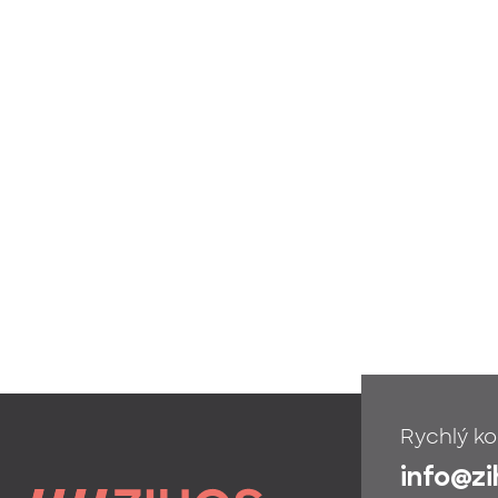
Rychlý ko
info@z