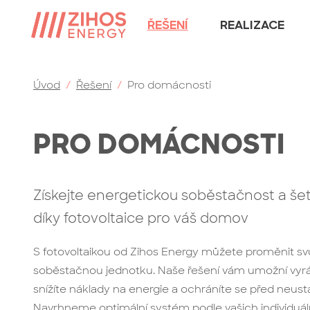
ŘEŠENÍ
REALIZACE
Úvod
/
Řešení
/
Pro domácnosti
PRO DOMÁCNOSTI
Získejte energetickou soběstačnost a še
díky fotovoltaice pro váš domov
S fotovoltaikou od Zihos Energy můžete proměnit sv
soběstačnou jednotku. Naše řešení vám umožní vyrábě
snížíte náklady na energie a ochráníte se před neust
Navrhneme optimální systém podle vašich individuál