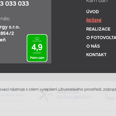
Kam dál?
3 033 033
ÚVOD
 nás:
ŘEŠENÍ
gy s.r.o.
REALIZACE
 854/2
O FOTOVOLTA
zeň
O NÁS
KONTAKT
ovací nástroje s cílem vylepšení uživatelského prostředí, zob
Tyto webové stránky vznikly za finanční podpory Evropské uni