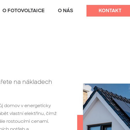
O FOTOVOLTAICE
O NÁS
KONTAKT
třete na nákladech
ůj domov v energeticky
t vlastní elektřinu, čímž
ále rostoucími cenami.
ních potřeb a