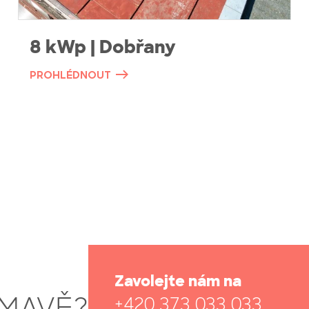
8 kWp | Dobřany
PROHLÉDNOUT
Zavolejte nám na
ÍMAVĚ?
+420 373 033 033