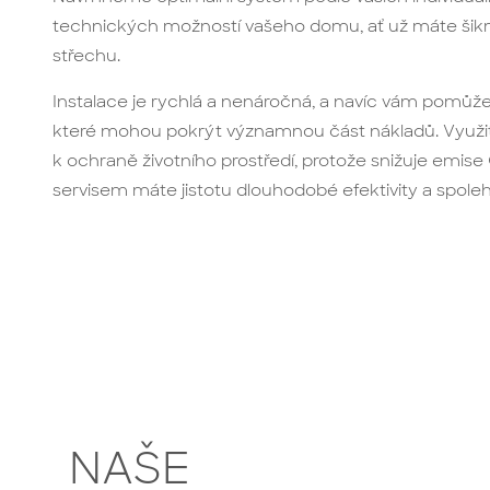
technických možností vašeho domu, ať už máte ši
střechu.
Instalace je rychlá a nenáročná, a navíc vám pomůže
které mohou pokrýt významnou část nákladů. Využití 
k ochraně životního prostředí, protože snižuje emis
servisem máte jistotu dlouhodobé efektivity a spoleh
NAŠE