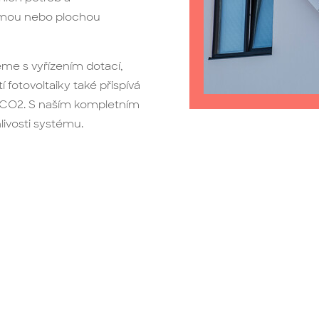
kmou nebo plochou
me s vyřízením dotací,
fotovoltaiky také přispívá
e CO2. S naším kompletním
livosti systému.