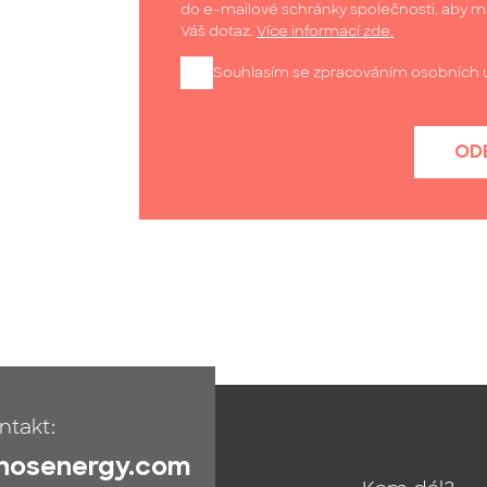
do e-mailové schránky společnosti, aby 
Váš dotaz.
Více informací zde.
Souhlasím se zpracováním osobních 
OD
ntakt:
ihosenergy.com