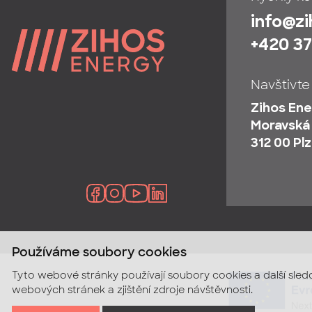
info@z
+420 37
Navštivte
Zihos Ener
Moravská
312 00 Pl
Používáme soubory cookies
Tyto webové stránky používají soubory cookies a další sled
webových stránek a zjištění zdroje návštěvnosti.