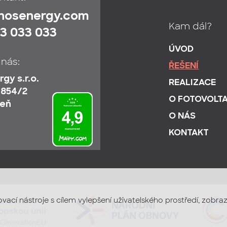
ihosenergy.com
Kam dál?
3 033 033
ÚVOD
 nás:
ŘEŠENÍ
gy s.r.o.
REALIZACE
 854/2
O FOTOVOLTA
zeň
O NÁS
KONTAKT
ovací nástroje s cílem vylepšení uživatelského prostředí, zob