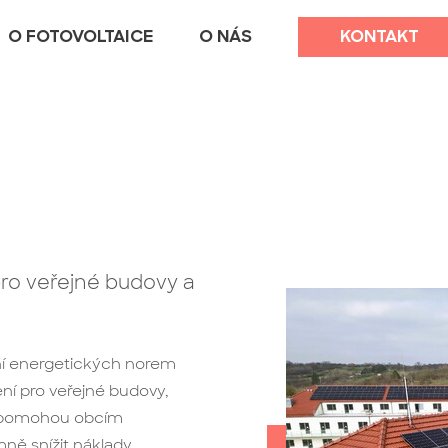
O FOTOVOLTAICE
O NÁS
KONTAKT
pro veřejné budovy a
ní energetických norem
ní pro veřejné budovy,
eré pomohou obcím
ně snížit náklady.