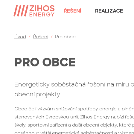
ŘEŠENÍ
REALIZACE
Úvod
/
Řešení
/
Pro obce
PRO OBCE
Energeticky soběstačná řešení na míru 
obecní projekty
Obce čelí výzvám snižování spotřeby energie a plně
stanovených Evropskou unií. Zihos Energy nabízí řeše
školy, sportovní zařízení a další obecní objekty, kt
dosáhnout větší energetické soběstačnosti a význam