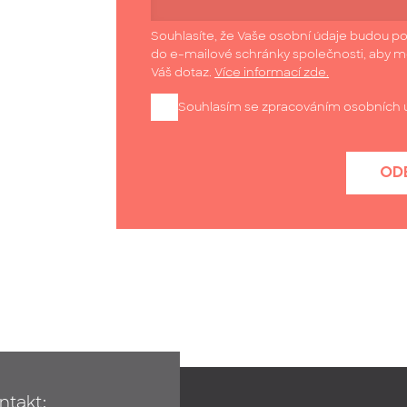
Souhlasíte, že Vaše osobní údaje budou po
do e-mailové schránky společnosti, aby 
Váš dotaz.
Více informací zde.
Souhlasím se zpracováním osobních 
OD
ntakt: