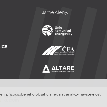
Jsme členy:
ICE
razení přizpůsobeného obsahu a reklam, analýzy návštěvnosti