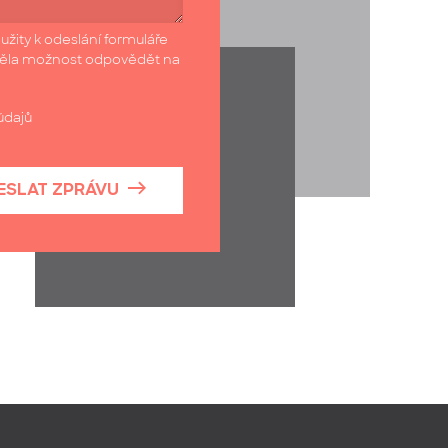
užity k odeslání formuláře
měla možnost odpovědět na
údajů
ESLAT ZPRÁVU