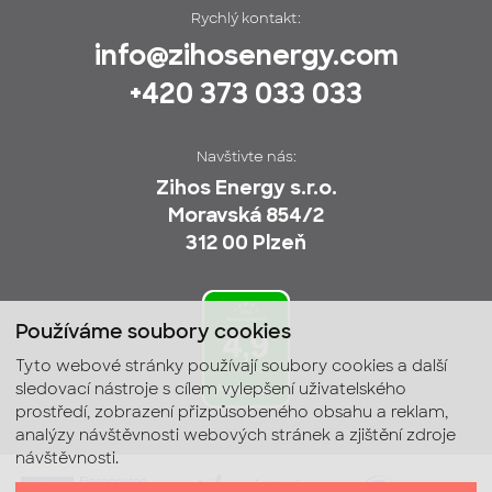
Rychlý kontakt:
info@zihosenergy.com
+420 373 033 033
Navštivte nás:
Zihos Energy s.r.o.
Moravská 854/2
312 00 Plzeň
Používáme soubory cookies
Tyto webové stránky používají soubory cookies a další
sledovací nástroje s cílem vylepšení uživatelského
prostředí, zobrazení přizpůsobeného obsahu a reklam,
analýzy návštěvnosti webových stránek a zjištění zdroje
návštěvnosti.