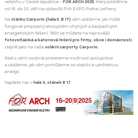
veletrhu v České republice –
, který proběhne
FOR ARCH 2025
od 16. do 20. září na výstavišti PVA EXPO Praha Letňany.
Na
vám ukážeme, jak může
stánku Carporio (hala 5, B 17)
fungovat propojený ekosystém chytrých a bezpečných
energetických řešení. Těšit se můžete na nejnovější
,
fotovoltaická a bateriová řešení pro firmy, obce i domácnosti
stejně jako na naše
.
solární carporty Carporio
Rádi s vámi osobně probereme možnosti spolupráce
a ukážeme, jak vám pomůžeme se stabilní a udržitelnou
energií.
Najdete nás v
.
hale 5, stánek B 17